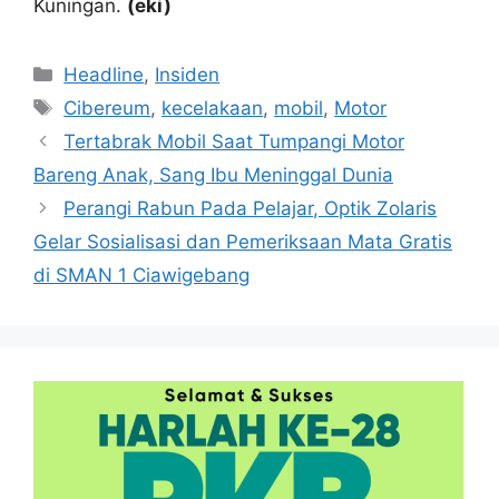
Kuningan.
(eki)
Kategori
Headline
,
Insiden
Tag
Cibereum
,
kecelakaan
,
mobil
,
Motor
Tertabrak Mobil Saat Tumpangi Motor
Bareng Anak, Sang Ibu Meninggal Dunia
Perangi Rabun Pada Pelajar, Optik Zolaris
Gelar Sosialisasi dan Pemeriksaan Mata Gratis
di SMAN 1 Ciawigebang