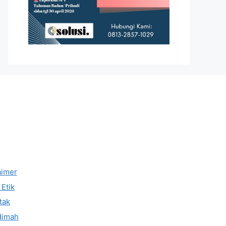
aimer
Etik
tak
dimah