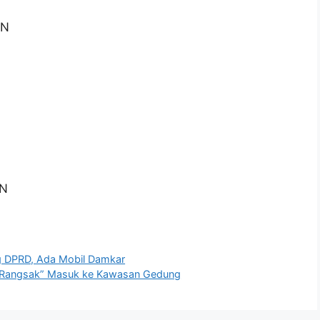
AN
N
AN
g DPRD, Ada Mobil Damkar
a “Rangsak” Masuk ke Kawasan Gedung