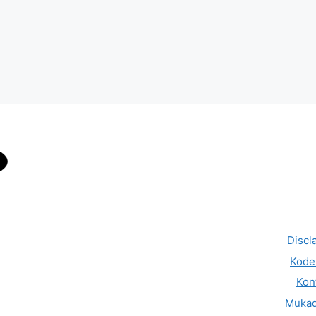
Discl
Kode 
Kon
Muka