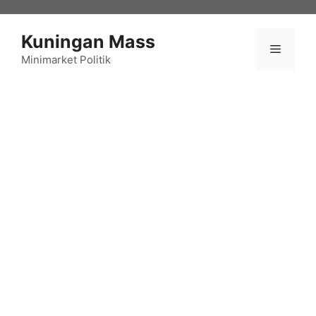
Langsung
ke
Kuningan Mass
isi
Menu
Minimarket Politik