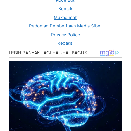
Kode Etik
Kontak
Mukadimah
Pedoman Pemberitaan Media Siber
Privacy Police
Redaksi