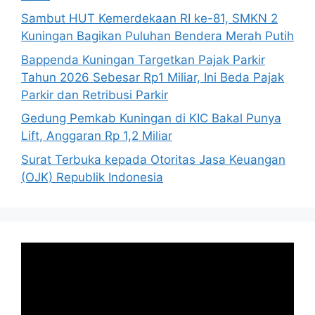
Sambut HUT Kemerdekaan RI ke-81, SMKN 2
Kuningan Bagikan Puluhan Bendera Merah Putih
Bappenda Kuningan Targetkan Pajak Parkir
Tahun 2026 Sebesar Rp1 Miliar, Ini Beda Pajak
Parkir dan Retribusi Parkir
Gedung Pemkab Kuningan di KIC Bakal Punya
Lift, Anggaran Rp 1,2 Miliar
Surat Terbuka kepada Otoritas Jasa Keuangan
(OJK) Republik Indonesia