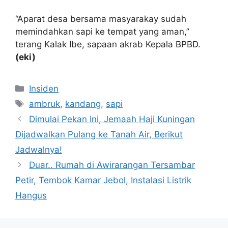
“Aparat desa bersama masyarakay sudah
memindahkan sapi ke tempat yang aman,”
terang Kalak Ibe, sapaan akrab Kepala BPBD.
(eki)
Kategori
Insiden
Tag
ambruk
,
kandang
,
sapi
Dimulai Pekan Ini, Jemaah Haji Kuningan
Dijadwalkan Pulang ke Tanah Air, Berikut
Jadwalnya!
Duar.. Rumah di Awirarangan Tersambar
Petir, Tembok Kamar Jebol, Instalasi Listrik
Hangus