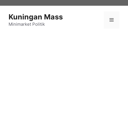
Langsung
ke
Kuningan Mass
isi
Menu
Minimarket Politik