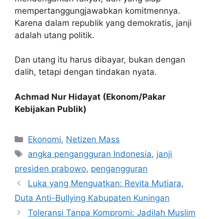
mempertanggungjawabkan komitmennya.
Karena dalam republik yang demokratis, janji
adalah utang politik.
Dan utang itu harus dibayar, bukan dengan
dalih, tetapi dengan tindakan nyata.
Achmad Nur Hidayat (Ekonom/Pakar
Kebijakan Publik)
Kategori
Ekonomi
,
Netizen Mass
Tag
angka pengangguran Indonesia
,
janji
presiden prabowo
,
pengangguran
Luka yang Menguatkan: Revita Mutiara,
Duta Anti-Bullying Kabupaten Kuningan
Toleransi Tanpa Kompromi: Jadilah Muslim