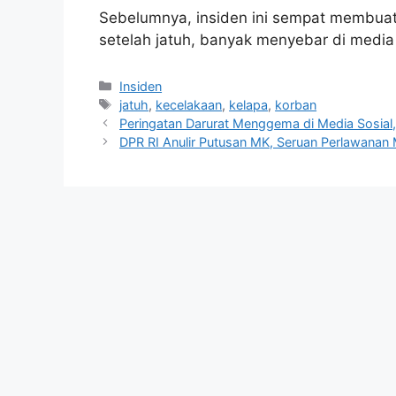
Sebelumnya, insiden ini sempat membua
setelah jatuh, banyak menyebar di media
Kategori
Insiden
Tag
jatuh
,
kecelakaan
,
kelapa
,
korban
Peringatan Darurat Menggema di Media Sosia
DPR RI Anulir Putusan MK, Seruan Perlawana