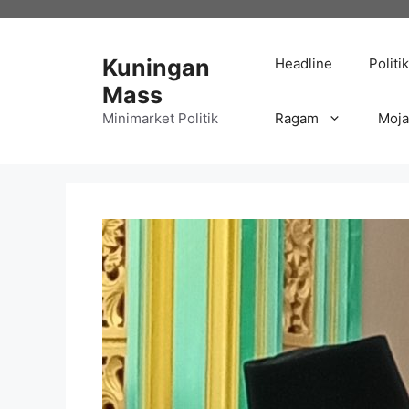
Langsung
ke
isi
Kuningan
Headline
Politik
Mass
Minimarket Politik
Ragam
Moj