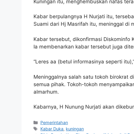
Kuningan itu, menghembuskan nafas terak
Kabar berpulangnya H Nurjati itu, terseb
Suami dari Hj Masrifah itu, meninggal di 
Kabar tersebut, dikonfirmasi Diskominfo
Ia membenarkan kabar tersebut juga dite
“Leres aa (betul informasinya seperti itu)
Meninggalnya salah satu tokoh birokrat d
semua pihak. Tokoh-tokoh menyampaik
almarhum.
Kabarnya, H Nunung Nurjati akan dikebum
Kategori
Pemerintahan
Tag
Kabar Duka
,
kuningan