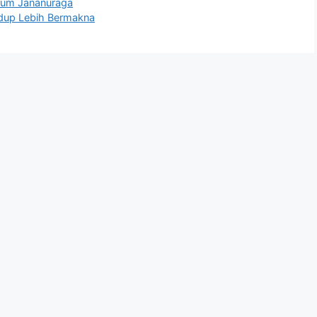
erum Jananuraga
dup Lebih Bermakna