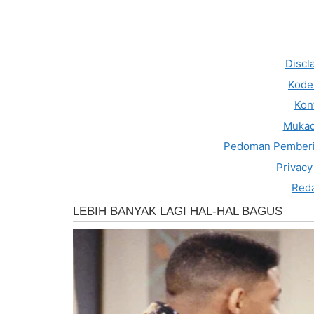
Discl
Kode 
Kon
Muka
Pedoman Pemberi
Privacy
Reda