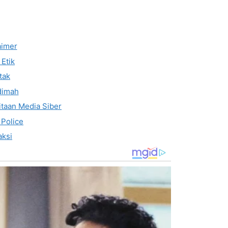
aimer
Etik
tak
dimah
taan Media Siber
 Police
ksi