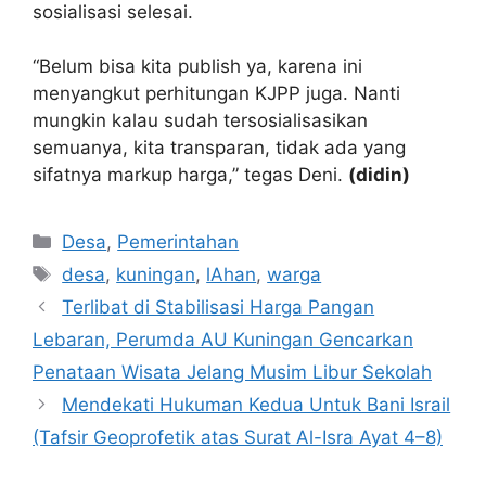
sosialisasi selesai.
“Belum bisa kita publish ya, karena ini
menyangkut perhitungan KJPP juga. Nanti
mungkin kalau sudah tersosialisasikan
semuanya, kita transparan, tidak ada yang
sifatnya markup harga,” tegas Deni.
(didin)
Kategori
Desa
,
Pemerintahan
Tag
desa
,
kuningan
,
lAhan
,
warga
Terlibat di Stabilisasi Harga Pangan
Lebaran, Perumda AU Kuningan Gencarkan
Penataan Wisata Jelang Musim Libur Sekolah
Mendekati Hukuman Kedua Untuk Bani Israil
(Tafsir Geoprofetik atas Surat Al-Isra Ayat 4–8)