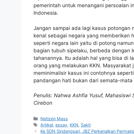
pemerintah untuk menangani persoalan in
Indonesia.
Jangan sampai ada lagi kasus potongan
kenal sebagai negara yang memberikan h
seperti negara lain yaitu di potong namu
bagian tubuh sipelaku, berbeda dengan 
tahanannya. Itu adalah hal yang bisa di
orang yang melakukan KKN. Masyarakat j
meminimalisir kasus ini contohnya sepert
pandangan hati bukan dari semata-mata 
Penulis: Nahwa Ashfia Yusuf, Mahasiswi S
Cirebon
Kategori
Netizen Mass
Tag
Artikel
,
essay
,
KKN
,
Sakti
Ke SDN Sindangsari, JBZ Perkenalkan Permaina