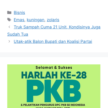
Kategori
Bisnis
Tag
Emas
,
kuningan
,
zolaris
Truk Sampah Cuma 21 Unit, Kondisinya Juga
Sudah Tua
Utak-atik Balon Bupati dan Koalisi Partai