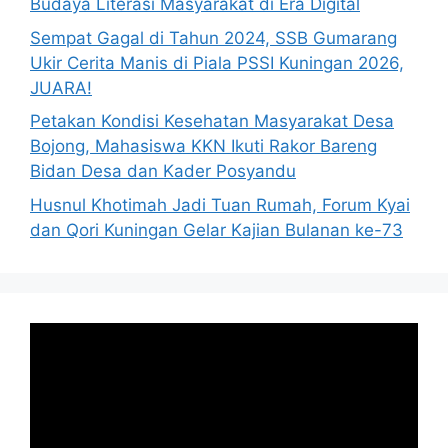
Budaya Literasi Masyarakat di Era Digital
Sempat Gagal di Tahun 2024, SSB Gumarang
Ukir Cerita Manis di Piala PSSI Kuningan 2026,
JUARA!
Petakan Kondisi Kesehatan Masyarakat Desa
Bojong, Mahasiswa KKN Ikuti Rakor Bareng
Bidan Desa dan Kader Posyandu
Husnul Khotimah Jadi Tuan Rumah, Forum Kyai
dan Qori Kuningan Gelar Kajian Bulanan ke-73