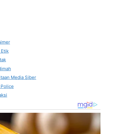
aimer
Etik
tak
dimah
taan Media Siber
 Police
ksi