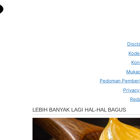
Discl
Kode 
Kon
Muka
Pedoman Pemberi
Privacy
Reda