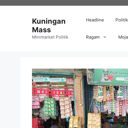
Langsung
ke
isi
Kuningan
Headline
Politik
Mass
Minimarket Politik
Ragam
Moj