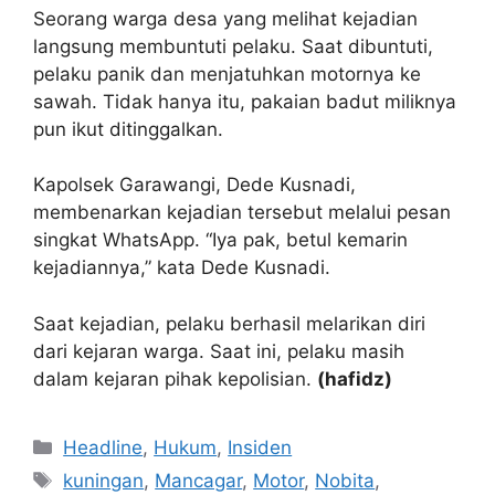
Seorang warga desa yang melihat kejadian
langsung membuntuti pelaku. Saat dibuntuti,
pelaku panik dan menjatuhkan motornya ke
sawah. Tidak hanya itu, pakaian badut miliknya
pun ikut ditinggalkan.
Kapolsek Garawangi, Dede Kusnadi,
membenarkan kejadian tersebut melalui pesan
singkat WhatsApp. “Iya pak, betul kemarin
kejadiannya,” kata Dede Kusnadi.
Saat kejadian, pelaku berhasil melarikan diri
dari kejaran warga. Saat ini, pelaku masih
dalam kejaran pihak kepolisian.
(hafidz)
Kategori
Headline
,
Hukum
,
Insiden
Tag
kuningan
,
Mancagar
,
Motor
,
Nobita
,