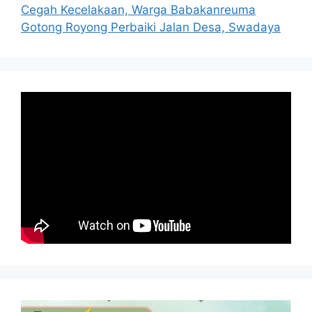
Cegah Kecelakaan, Warga Babakanreuma
Gotong Royong Perbaiki Jalan Desa, Swadaya