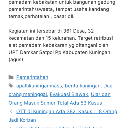
pemadam kebakatan untuk bangunan gedung
pemerintah/swasta, tempat usaha,kandang
ternak,perhotelan , pasar dll.
Kegiatan ini tersebar di 361 Desa, 32
kecamatan dan 15 kelurahan. Target retribusi
alat pemadam kebakaran yg ditangani oleh
UPT Damkar Satpol Pp Kabupaten Kuningan.
(agus)
Kategori
Pemerintahan
Tag
apaltikuninganmass
,
berita kuningan
,
Dua
orang meninggal
,
Evakuasi Biawak
,
Ular dan
Orang Masuk Sumur Total Ada 53 Kasus
OTT di Kuningan Ada 382 Kasus , 18 Orang
Jadi Korban