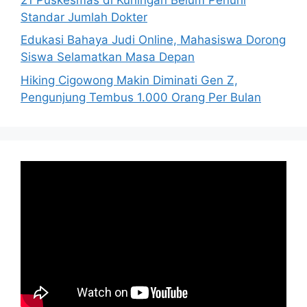
Standar Jumlah Dokter
Edukasi Bahaya Judi Online, Mahasiswa Dorong
Siswa Selamatkan Masa Depan
Hiking Cigowong Makin Diminati Gen Z,
Pengunjung Tembus 1.000 Orang Per Bulan