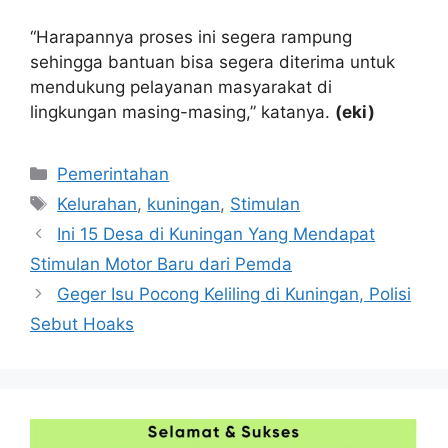
“Harapannya proses ini segera rampung
sehingga bantuan bisa segera diterima untuk
mendukung pelayanan masyarakat di
lingkungan masing-masing,” katanya.
(eki)
Kategori
Pemerintahan
Tag
Kelurahan
,
kuningan
,
Stimulan
Ini 15 Desa di Kuningan Yang Mendapat
Stimulan Motor Baru dari Pemda
Geger Isu Pocong Keliling di Kuningan, Polisi
Sebut Hoaks