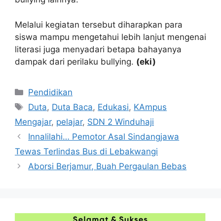
Melalui kegiatan tersebut diharapkan para
siswa mampu mengetahui lebih lanjut mengenai
literasi juga menyadari betapa bahayanya
dampak dari perilaku bullying.
(eki)
Kategori
Pendidikan
Tag
Duta
,
Duta Baca
,
Edukasi
,
KAmpus
Mengajar
,
pelajar
,
SDN 2 Winduhaji
Innalilahi… Pemotor Asal Sindangjawa
Tewas Terlindas Bus di Lebakwangi
Aborsi Berjamur, Buah Pergaulan Bebas