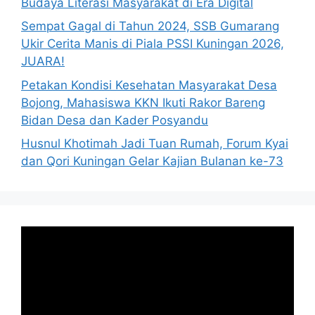
Budaya Literasi Masyarakat di Era Digital
Sempat Gagal di Tahun 2024, SSB Gumarang
Ukir Cerita Manis di Piala PSSI Kuningan 2026,
JUARA!
Petakan Kondisi Kesehatan Masyarakat Desa
Bojong, Mahasiswa KKN Ikuti Rakor Bareng
Bidan Desa dan Kader Posyandu
Husnul Khotimah Jadi Tuan Rumah, Forum Kyai
dan Qori Kuningan Gelar Kajian Bulanan ke-73