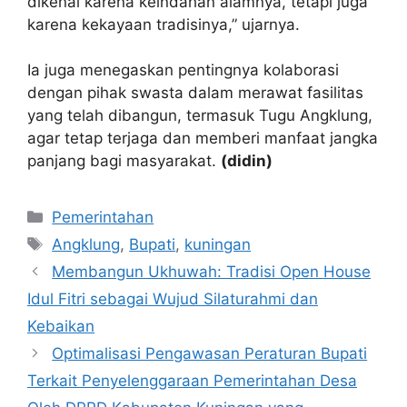
dikenal karena keindahan alamnya, tetapi juga
karena kekayaan tradisinya,” ujarnya.
Ia juga menegaskan pentingnya kolaborasi
dengan pihak swasta dalam merawat fasilitas
yang telah dibangun, termasuk Tugu Angklung,
agar tetap terjaga dan memberi manfaat jangka
panjang bagi masyarakat.
(didin)
Kategori
Pemerintahan
Tag
Angklung
,
Bupati
,
kuningan
Membangun Ukhuwah: Tradisi Open House
Idul Fitri sebagai Wujud Silaturahmi dan
Kebaikan
Optimalisasi Pengawasan Peraturan Bupati
Terkait Penyelenggaraan Pemerintahan Desa