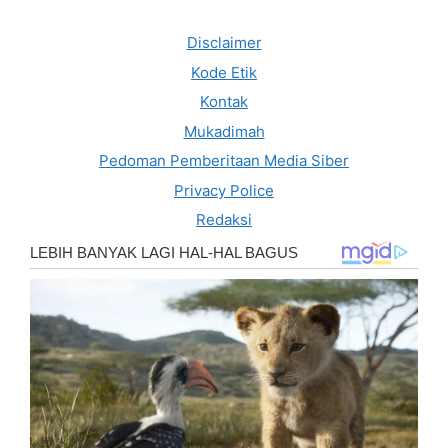
Disclaimer
Kode Etik
Kontak
Mukadimah
Pedoman Pemberitaan Media Siber
Privacy Police
Redaksi