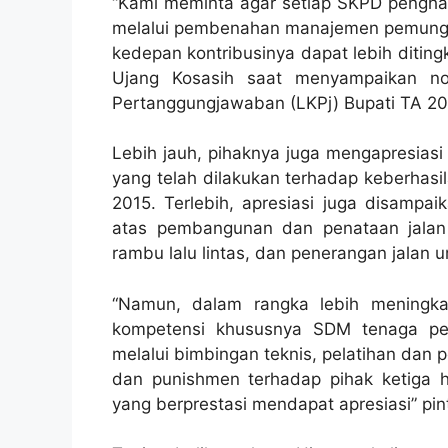
“Kami meminta agar setiap SKPD penghas
melalui pembenahan manajemen pemungutan
kedepan kontribusinya dapat lebih ditin
Ujang Kosasih saat menyampaikan no
Pertanggungjawaban (LKPj) Bupati TA 201
Lebih jauh, pihaknya juga mengapresias
yang telah dilakukan terhadap keberhasi
2015. Terlebih, apresiasi juga disampa
atas pembangunan dan penataan jalan b
rambu lalu lintas, dan penerangan jalan 
“Namun, dalam rangka lebih meningkat
kompetensi khususnya SDM tenaga pen
melalui bimbingan teknis, pelatihan dan 
dan punishmen terhadap pihak ketiga h
yang berprestasi mendapat apresiasi” pin