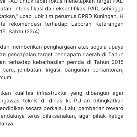
il PAD untuk lebih fokus menetapkan target PAD
, intensifikasi dan eksentifikasi PAD, sehingga
gkatkan,” ucap jubir tim perumus DPRD Kuningan, H
ta rekomendasi terhadap Laporan Keterangan
5, Sabtu (22/4).
i dan memberikan penghargaan atas segala upaya
lan pencapaian target pendapatn daerah di Tahun
ikan terhadap keberhasilan pemda di Tahun 2015
aru, jembatan, irigasi, bangunan perkantoran,
umum.
kan kualitas infrastruktur yang dibangun agar
gawas teknis di dinas ke-PU-an ditingkatkan
pendidikan secara berkala. Lalu, pemberian reward
endaknya terus dilaksanakan, agar pihak ketiga
tanya.