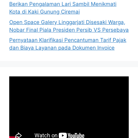
Berikan Pengalaman Lari Sambil Menikmati
Kota di Kaki Gunung Ciremai
Open Space Galery Linggarjati Disesaki Warga,
Nobar Final Piala Presiden Persib VS Persebaya
Pernyataan Klarifikasi Pencantuman Tarif Pajak
dan Biaya Layanan pada Dokumen Invoice