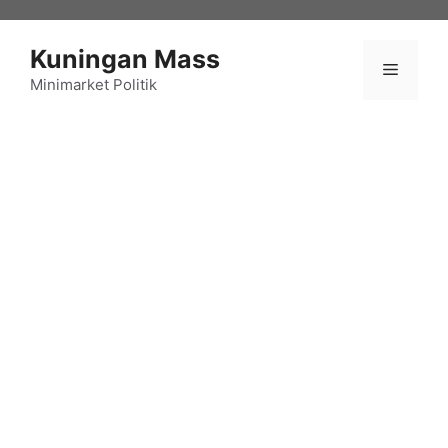
Langsung
ke
Kuningan Mass
isi
Menu
Minimarket Politik