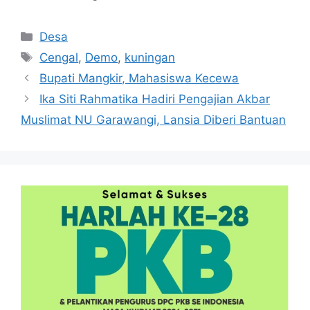
Kategori
Desa
Tag
Cengal
,
Demo
,
kuningan
Bupati Mangkir, Mahasiswa Kecewa
Ika Siti Rahmatika Hadiri Pengajian Akbar
Muslimat NU Garawangi, Lansia Diberi Bantuan