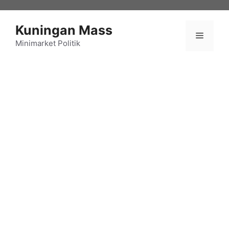
Langsung
ke
Kuningan Mass
isi
Menu
Minimarket Politik