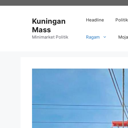
Langsung
ke
isi
Kuningan
Headline
Politik
Mass
Minimarket Politik
Ragam
Moj