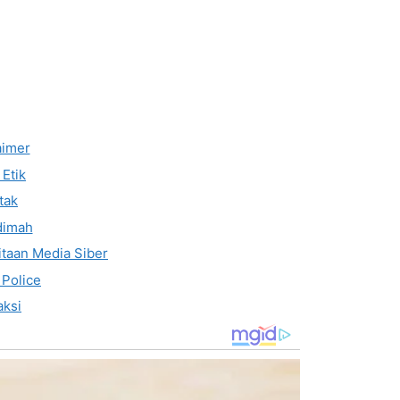
aimer
Etik
tak
dimah
taan Media Siber
 Police
ksi