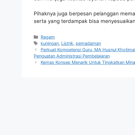
Pihaknya juga berpesan pelanggan memak
serta yang terdampak bisa menyesuaika
Kategori
Ragam
Tag
kuningan
,
Listrik
,
pemadaman
Perkuat Kompetensi Guru, MA Husnul Khotimah
Penguatan Administrasi Pembelajaran
Kemas Konsep Menarik Untuk Tingkatkan Minat