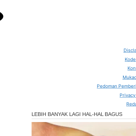
Discl
Kode 
Kon
Muka
Pedoman Pemberi
Privacy
Reda