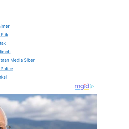
aimer
Etik
tak
dimah
taan Media Siber
 Police
ksi