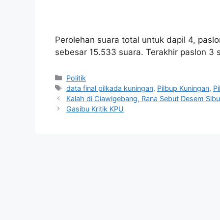
Perolehan suara total untuk dapil 4, pas
sebesar 15.533 suara. Terakhir paslon 3
Kategori
Politik
Tag
data final pilkada kuningan
,
Pilbup Kuningan
,
P
Kalah di Ciawigebang, Rana Sebut Desem Sibuk
Gasibu Kritik KPU