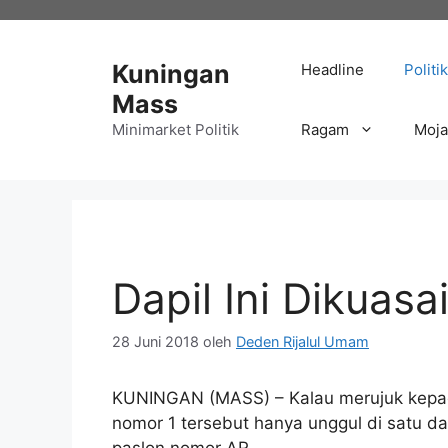
Langsung
ke
isi
Kuningan
Headline
Politik
Mass
Minimarket Politik
Ragam
Moj
Dapil Ini Dikuas
28 Juni 2018
oleh
Deden Rijalul Umam
KUNINGAN (MASS) – Kalau merujuk kepad
nomor 1 tersebut hanya unggul di satu da