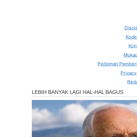
Discl
Kode 
Kon
Muka
Pedoman Pemberi
Privacy
Reda