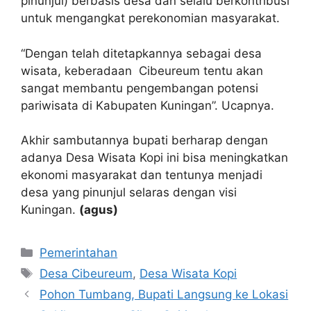
pinunjul) berbasis desa dan selalu berkontribusi
untuk mengangkat perekonomian masyarakat.
“Dengan telah ditetapkannya sebagai desa
wisata, keberadaan Cibeureum tentu akan
sangat membantu pengembangan potensi
pariwisata di Kabupaten Kuningan”. Ucapnya.
Akhir sambutannya bupati berharap dengan
adanya Desa Wisata Kopi ini bisa meningkatkan
ekonomi masyarakat dan tentunya menjadi
desa yang pinunjul selaras dengan visi
Kuningan.
(agus)
Kategori
Pemerintahan
Tag
Desa Cibeureum
,
Desa Wisata Kopi
Pohon Tumbang, Bupati Langsung ke Lokasi