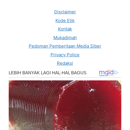
Disclaimer
Kode Etik
Kontak
Mukadimah
Pedoman Pemberitaan Media Siber
Privacy Police
Redaksi