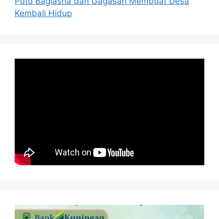
Putu Bagiasna dan Gagasan Membuat Desa
Kembali Hidup