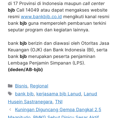
di 17 Provinsi di Indonesia maupun
call center
bjb
Call 14049 atau dapat mengakses website
resmi
www.bankbjb.co.id
mengikuti kanal resmi
bank
bjb
guna memperoleh pembaruan terkini
seputar program dan kegiatan lainnya.
bank
bjb
berizin dan diawasi oleh Otoritas Jasa
Keuangan (OJK) dan Bank Indonesia (BI), serta
bank
bjb
merupakan peserta penjaminan
Lembaga Penjamin Simpanan (LPS).
(deden/AB-bjb)
Kategori
Bisnis
,
Regional
Tag
bank bjb
,
kerjasama bjb Lanud
,
Lanud
Husein Sastranegara
,
TNI
Kuningan Diguncang Gempa Dangkal 2,5
Magnitudo, BMKG Sebut Dipicu Sesar Aktif