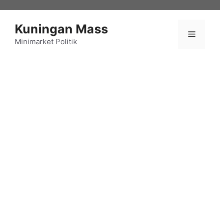
Langsung
ke
Kuningan Mass
isi
Menu
Minimarket Politik