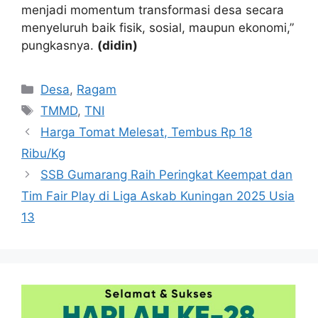
menjadi momentum transformasi desa secara
menyeluruh baik fisik, sosial, maupun ekonomi,”
pungkasnya.
(didin)
Kategori
Desa
,
Ragam
Tag
TMMD
,
TNI
Harga Tomat Melesat, Tembus Rp 18
Ribu/Kg
SSB Gumarang Raih Peringkat Keempat dan
Tim Fair Play di Liga Askab Kuningan 2025 Usia
13