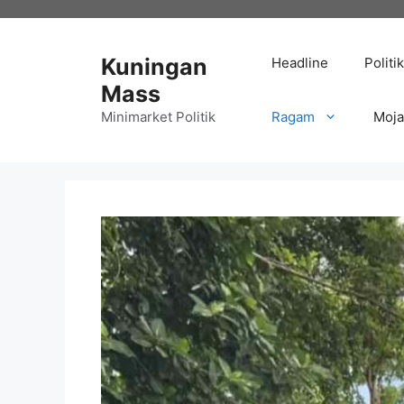
Langsung
ke
isi
Kuningan
Headline
Politik
Mass
Minimarket Politik
Ragam
Moj