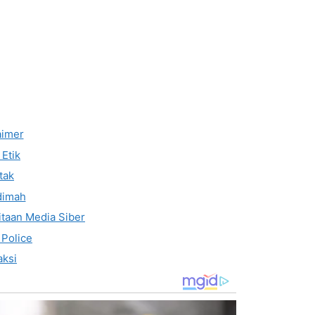
aimer
Etik
tak
dimah
taan Media Siber
 Police
ksi