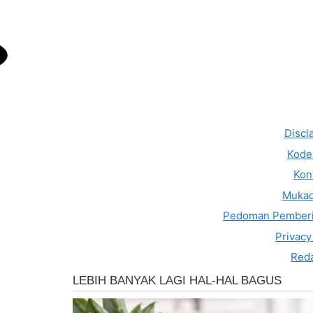
Discl
Kode 
Kon
Muka
Pedoman Pemberi
Privacy
Reda