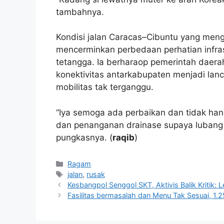
tambahnya.
Kondisi jalan Caracas–Cibuntu yang meng
mencerminkan perbedaan perhatian infras
tetangga. Ia berharaop pemerintah daer
konektivitas antarkabupaten menjadi lan
mobilitas tak terganggu.
“Iya semoga ada perbaikan dan tidak han
dan penanganan drainase supaya lubang 
pungkasnya. (
raqib
)
Kategori
Ragam
Tag
jalan
,
rusak
Kesbangpol Senggol SKT, Aktivis Balik Kritik:
Fasilitas bermasalah dan Menu Tak Sesuai, 1