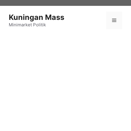
Langsung
ke
Kuningan Mass
isi
Menu
Minimarket Politik