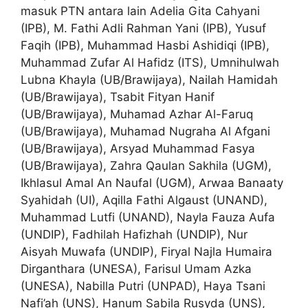
masuk PTN antara lain Adelia Gita Cahyani
(IPB), M. Fathi Adli Rahman Yani (IPB), Yusuf
Faqih (IPB), Muhammad Hasbi Ashidiqi (IPB),
Muhammad Zufar Al Hafidz (ITS), Umnihulwah
Lubna Khayla (UB/Brawijaya), Nailah Hamidah
(UB/Brawijaya), Tsabit Fityan Hanif
(UB/Brawijaya), Muhamad Azhar Al-Faruq
(UB/Brawijaya), Muhamad Nugraha Al Afgani
(UB/Brawijaya), Arsyad Muhammad Fasya
(UB/Brawijaya), Zahra Qaulan Sakhila (UGM),
Ikhlasul Amal An Naufal (UGM), Arwaa Banaaty
Syahidah (UI), Aqilla Fathi Algaust (UNAND),
Muhammad Lutfi (UNAND), Nayla Fauza Aufa
(UNDIP), Fadhilah Hafizhah (UNDIP), Nur
Aisyah Muwafa (UNDIP), Firyal Najla Humaira
Dirganthara (UNESA), Farisul Umam Azka
(UNESA), Nabilla Putri (UNPAD), Haya Tsani
Nafi’ah (UNS), Hanum Sabila Rusyda (UNS),