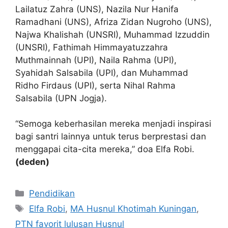
Lailatuz Zahra (UNS), Nazila Nur Hanifa
Ramadhani (UNS), Afriza Zidan Nugroho (UNS),
Najwa Khalishah (UNSRI), Muhammad Izzuddin
(UNSRI), Fathimah Himmayatuzzahra
Muthmainnah (UPI), Naila Rahma (UPI),
Syahidah Salsabila (UPI), dan Muhammad
Ridho Firdaus (UPI), serta Nihal Rahma
Salsabila (UPN Jogja).
“Semoga keberhasilan mereka menjadi inspirasi
bagi santri lainnya untuk terus berprestasi dan
menggapai cita-cita mereka,” doa Elfa Robi.
(deden)
Kategori
Pendidikan
Tag
Elfa Robi
,
MA Husnul Khotimah Kuningan
,
PTN favorit lulusan Husnul